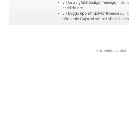
Vill lära sig
fullständiga meningar
i ställ
enskilda ord.
Vill
bygga upp sitt självförtroende
och 
börja tala Gujarati bättre i olika situatio
© EuroTalk Ltd 2026