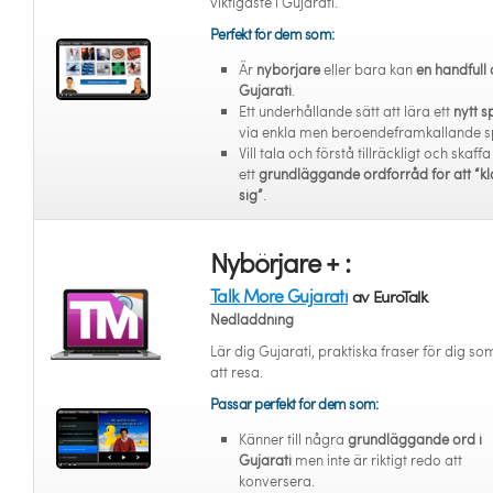
viktigaste i Gujarati.
Perfekt för dem som:
Är
nybörjare
eller bara kan
en handfull 
Gujarati
.
Ett underhållande sätt att lära ett
nytt s
via enkla men beroendeframkallande s
Vill tala och förstå tillräckligt och skaffa
ett
grundläggande ordförråd för att “kl
sig”
.
Nybörjare + :
Talk More Gujarati
av EuroTalk
Nedladdning
Lär dig Gujarati, praktiska fraser för dig som
att resa.
Passar perfekt för dem som:
Känner till några
grundläggande ord i
Gujarati
men inte är riktigt redo att
konversera.