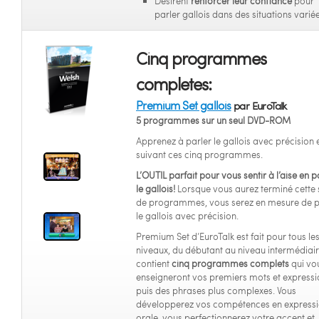
Désirent
renforcer leur confiance
pour
parler gallois dans des situations variée
Cinq programmes
completes:
Premium Set gallois
par EuroTalk
5 programmes sur un seul DVD-ROM
Apprenez à parler le gallois avec précision 
suivant ces cinq programmes.
L’OUTIL parfait pour vous sentir à l’aise en p
le gallois!
Lorsque vous aurez terminé cette 
de programmes, vous serez en mesure de p
le gallois avec précision.
Premium Set d’EuroTalk est fait pour tous le
niveaux, du débutant au niveau intermédiaire
contient
cinq programmes complets
qui vo
enseigneront vos premiers mots et expressi
puis des phrases plus complexes. Vous
développerez vos compétences en express
orale, vous perfectionnerez votre accent et