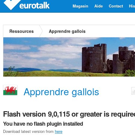
Magasin
Aide
Contact
His
Ressources
Apprendre gallois
Apprendre gallois
Flash version 9,0,115 or greater is require
You have no flash plugin installed
Download latest version from
here