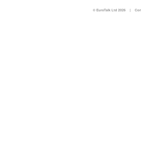
© EuroTalk Ltd 2026
|
Con