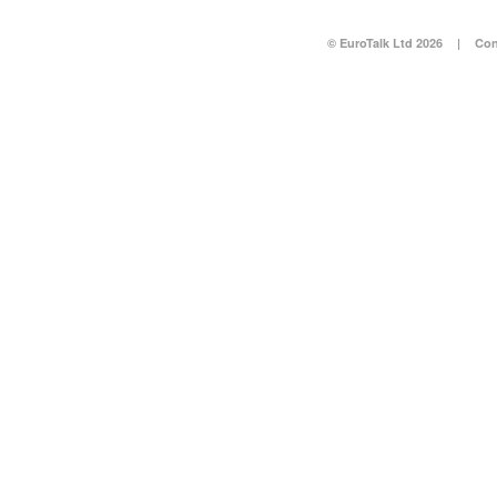
© EuroTalk Ltd 2026
|
Con