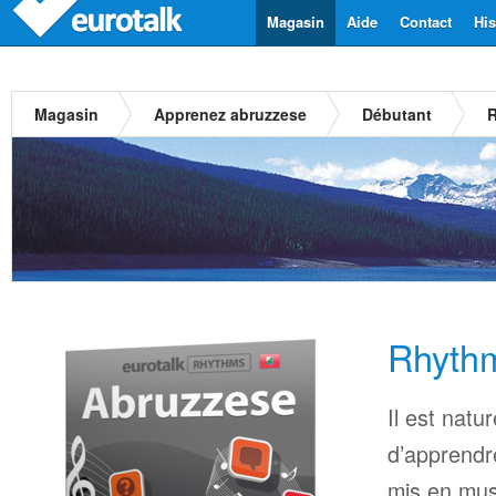
Magasin
Aide
Contact
His
Magasin
Apprenez abruzzese
Débutant
R
Rhyth
Il est natu
d’apprendr
mis en mus