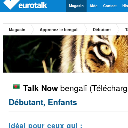
Magasin
Aide
Contact
His
Magasin
Apprenez le bengali
Débutant
T
bengalî
(Télécharg
Talk Now
Débutant, Enfants
Idéal pour ceux qui :