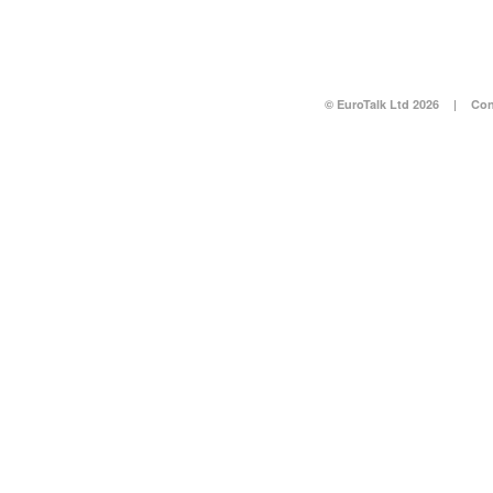
© EuroTalk Ltd 2026
|
Con