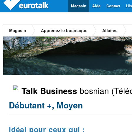
Magasin
Aide
Contact
His
Magasin
Apprenez le bosniaque
Affaires
bosnian
(Télé
Talk Business
Débutant +, Moyen
Idéal pour ceux qui :