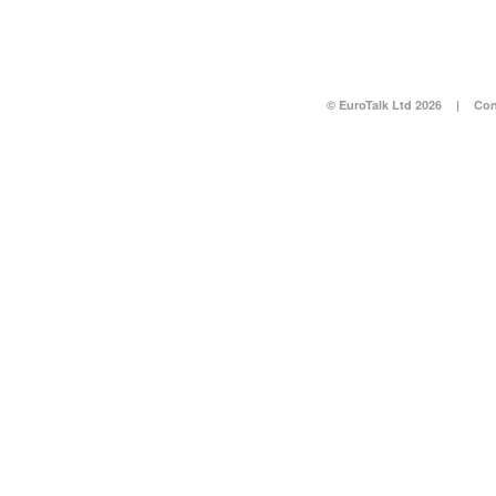
© EuroTalk Ltd 2026
|
Con