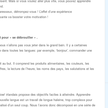
sent. Mais si vous voulez aller plus vite, vous pouvez apprendre
nd.
resseux, détrompez-vous ! L’effet d’une expérience
ante va booster votre motivation !
pour « se débrouiller » .
s n’allons pas vous jeter dans le grand bain. Il y a certaines
e dans toutes les langues: par exemple, ‘bonjour’, commander une
au but. Il comprend les produits alimentaires, les couleurs, les
ffres, la lecture de l’heure, les noms des pays, les salutations et les
ow! irlandais propose des objectifs faciles à atteindre. Apprendre
uvelle langue est un travail de longue haleine, trop complexe pour
éalisé d’un seul coup. Nous l’avons donc décomposé en une série de