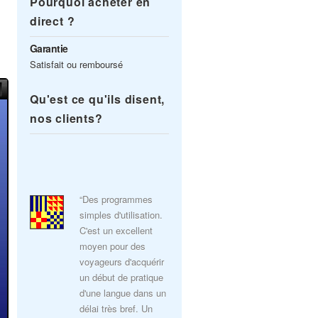
Pourquoi acheter en
direct ?
Garantie
Satisfait ou remboursé
Qu'est ce qu'ils disent,
nos clients?
“Des programmes
simples d'utilisation.
C'est un excellent
moyen pour des
voyageurs d'acquérir
un début de pratique
d'une langue dans un
délai très bref. Un