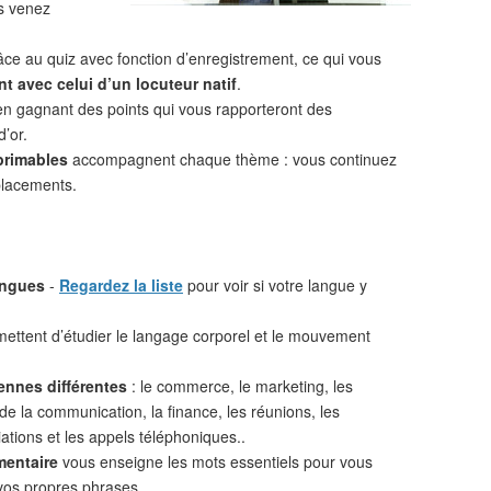
s venez
âce au quiz avec fonction d’enregistrement, ce qui vous
t avec celui d’un locuteur natif
.
n gagnant des points qui vous rapporteront des
d’or.
primables
accompagnent chaque thème : vous continuez
placements.
angues
-
Regardez la liste
pour voir si votre langue y
ettent d’étudier le langage corporel et le mouvement
ennes différentes
: le commerce, le marketing, les
 de la communication, la finance, les réunions, les
iations et les appels téléphoniques..
mentaire
vous enseigne les mots essentiels pour vous
vos propres phrases.