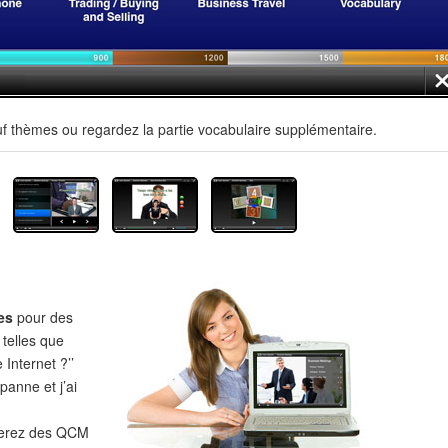
uf thèmes ou regardez la partie vocabulaire supplémentaire.
es
pour des
 telles que
 Internet ?’’
panne et j’ai
verez des QCM