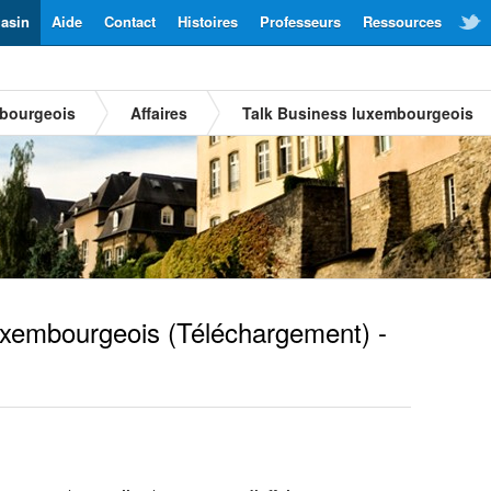
asin
Aide
Contact
Histoires
Professeurs
Ressources
mbourgeois
Affaires
Talk Business luxembourgeois
xembourgeois
(Téléchargement) -