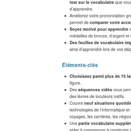
test sur le vocabulaire
que vou
d’apprendre.
Améliorez votre prononciation gr
permet de
comparer votre accen
Soyez motivé pour apprendre
e
médailles de bronze, d’argent et 
Des feuilles de vocabulaire im
ainsi d’apprendre lors de vos dé
Éléments-clés
Choisissez parmi plus de 75 l
figure.
Des
séquences vidéo
vous perm
des lèvres de locuteurs natifs.
Couvre
neuf situations quotidi
technologies de l’informatique et
voyages, les carrières, les négoc
Une
partie vocabulaire supplé
aider à commencer à construire 