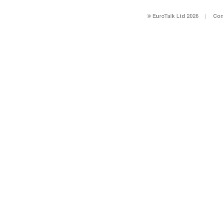
© EuroTalk Ltd 2026
|
Con