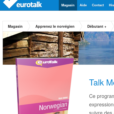
Magasin
Aide
Contact
His
Magasin
Apprenez le norvégien
Débutant +
Talk M
Ce progra
expressions
suivre des