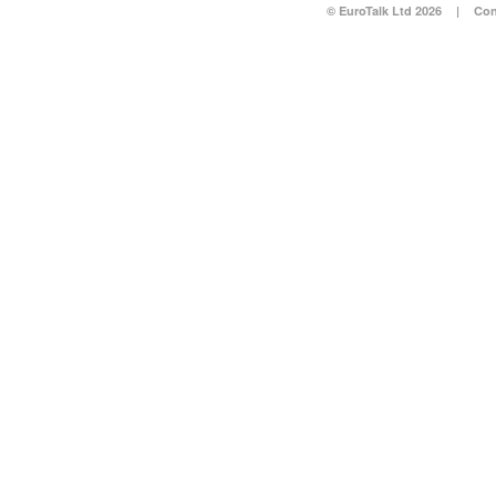
© EuroTalk Ltd 2026
|
Con