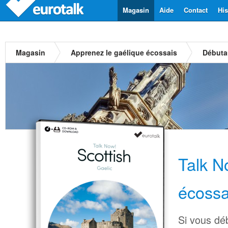
Magasin
Aide
Contact
His
Magasin
Apprenez le gaélique écossais
Débuta
Talk N
écossa
Si vous dé