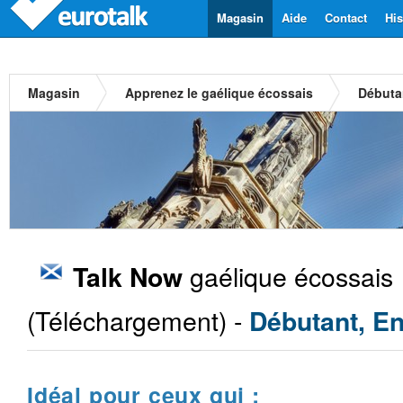
Magasin
Aide
Contact
His
Magasin
Apprenez le gaélique écossais
Débuta
gaélique écossais
Talk Now
(Téléchargement) -
Débutant, En
Idéal pour ceux qui :