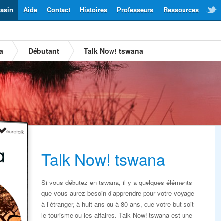
asin
Aide
Contact
Histoires
Professeurs
Ressources
a
Débutant
Talk Now! tswana
Talk Now! tswana
Si vous débutez en tswana, il y a quelques éléments
que vous aurez besoin d’apprendre pour votre voyage
à l’étranger, à huit ans ou à 80 ans, que votre but soit
le tourisme ou les affaires. Talk Now! tswana est une