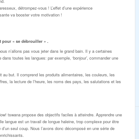
nd.
resseux, détrompez-vous ! L’effet d’une expérience
ante va booster votre motivation !
pour « se débrouiller » .
s n’allons pas vous jeter dans le grand bain. Il y a certaines
e dans toutes les langues: par exemple, ‘bonjour’, commander une
au but. Il comprend les produits alimentaires, les couleurs, les
ffres, la lecture de l’heure, les noms des pays, les salutations et les
ow! tswana propose des objectifs faciles à atteindre. Apprendre une
le langue est un travail de longue haleine, trop complexe pour être
sé d’un seul coup. Nous l’avons donc décomposé en une série de
enrichissants.