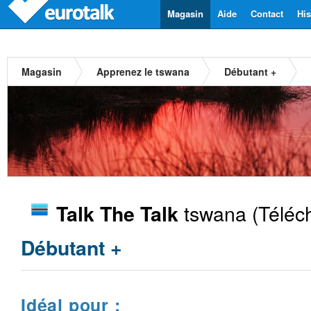
Magasin
Aide
Contact
His
Magasin
Apprenez le tswana
Débutant +
tswana
(Téléc
Talk The Talk
Débutant +
Idéal pour :