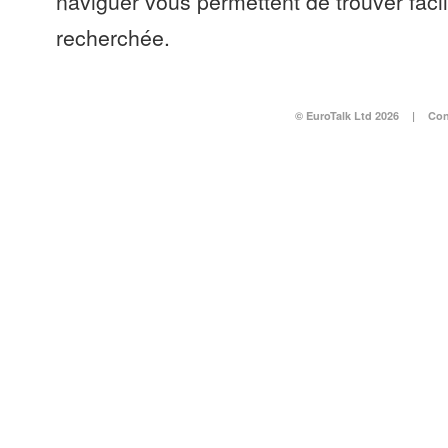
naviguer vous permettent de trouver faci
recherchée.
© EuroTalk Ltd 2026
|
Con