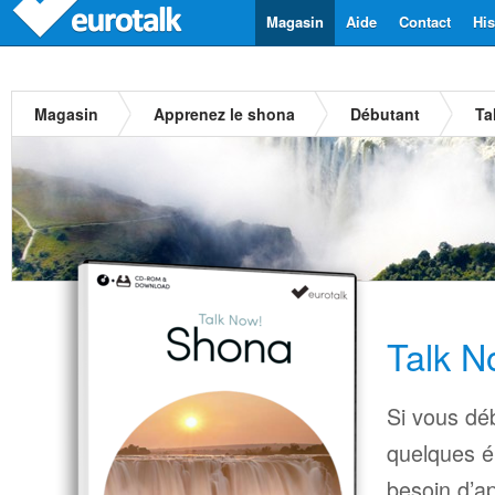
Magasin
Aide
Contact
His
Magasin
Apprenez le shona
Débutant
Ta
Talk N
Si vous déb
quelques é
besoin d’a