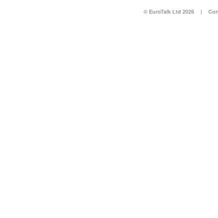
© EuroTalk Ltd 2026
|
Con