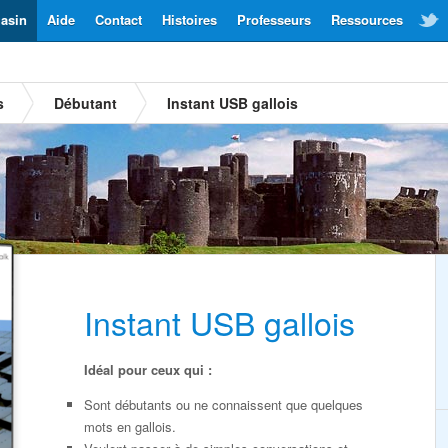
asin
Aide
Contact
Histoires
Professeurs
Ressources
s
Débutant
Instant USB gallois
Instant USB gallois
Idéal pour ceux qui :
Sont débutants ou ne connaissent que quelques
mots en gallois.