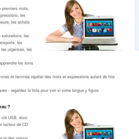
s premiers mots,
xpressions, les
heure, les achats
 salutations, les
ansports, les
 les urgences, les
apprendre les sons
mmes et femmes répéter des mots et expressions autant de fois
es - regardez la liste pour voir si votre langue y figure.
eau ?
r clé USB, donc
un lecteur de CD
te et des menus