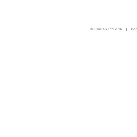
© EuroTalk Ltd 2026
|
Con