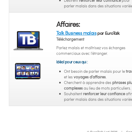
Désirent
renforcer leur confiance
pour
parler malais dans des situations varié
Affaires:
Talk Business malais
par EuroTalk
Téléchargement
Parlez malais et maîtrisez vos échanges
commerciaux avec l’étranger.
Idéal pour ceux qui :
Ont besoin de parler malais pour le
tra
et les
voyages d’affaires
.
Cherchent à apprendre des
phrases pl
complexes
au lieu de mots particuliers.
Souhaitent
renforcer leur confiance
afi
parler malais dans des situations varié
© EuroTalk Ltd 2026
|
Con