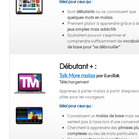
Idéal pour ceux qui :
Sont
débutants
ou ne connaissent que
quelques mots en malais
.
Prennent plaisir à apprendre grâce à d
jeux simples mais addictifs
.
Souhaitent pouvoir s’exprimer et
comprendre suffisamment de
vocabula
de base pour “se débrouiller”
Débutant + :
Talk More malais
par EuroTalk
Téléchargement
Apprenez à parler malais à partir d’express
utiles pour les voyageurs.
Idéal pour ceux qui :
Connaissent un
malais de base
mais ne
sentent pas à l’aise lors d’une conversat
Cherchent à apprendre des
phrases pl
complexes
au lieu de mots particuliers.