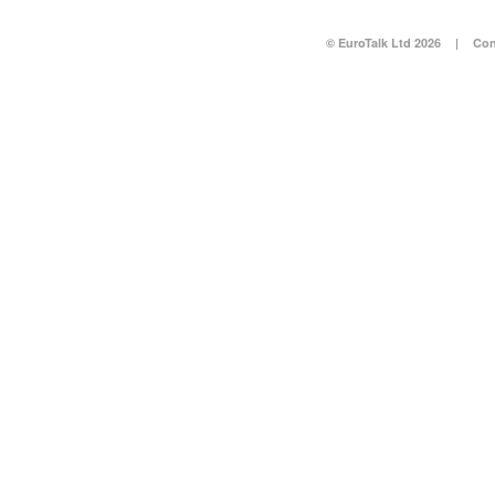
© EuroTalk Ltd 2026
|
Con