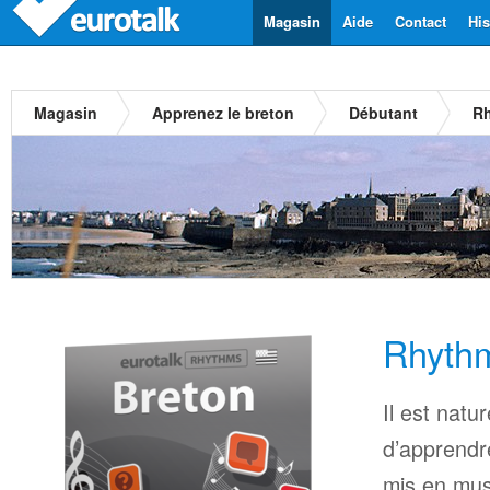
Magasin
Aide
Contact
His
Magasin
Apprenez le breton
Débutant
Rh
Rhythm
Il est natu
d’apprendr
mis en mus