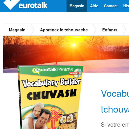
Magasin
Aide
Contact
His
Magasin
Apprenez le tchouvache
Enfants
Vocabu
tchou
Si votre en