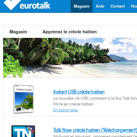
Magasin
Aide
Contact
His
Magasin
Apprenez le créole haïtien
Instant USB créole haïtien
La nouvelle clé USB contenant à la fois Talk No
More en créole haïtien.
En savoir plus
Talk Now créole haïtien (Téléchargement
Motivant et amusant : apprenez rapidement l’e