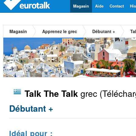
Magasin
Aide
Contact
His
Magasin
Apprenez le grec
Débutant +
Ta
grec
(Téléchar
Talk The Talk
Débutant +
Idéal pour :