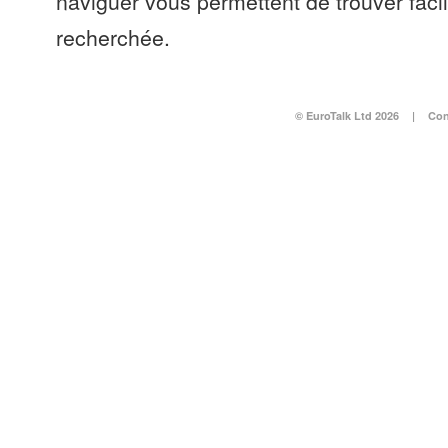
naviguer vous permettent de trouver faci
recherchée.
© EuroTalk Ltd 2026
|
Con