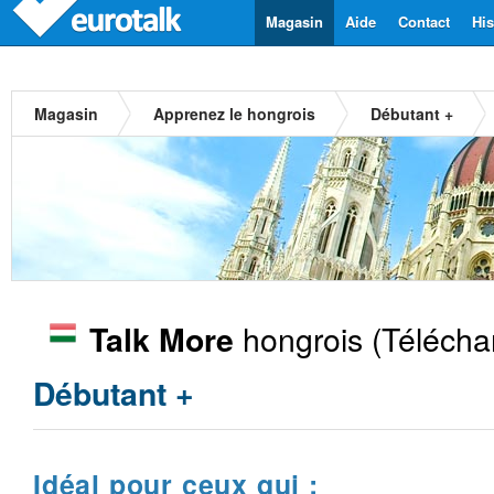
Magasin
Aide
Contact
His
Magasin
Apprenez le hongrois
Débutant +
hongrois
(Télécha
Talk More
Débutant +
Idéal pour ceux qui :