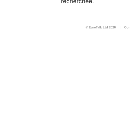
recherchée.
© EuroTalk Ltd 2026
|
Con