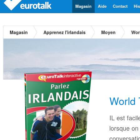
Magasin
Aide
Contact
His
Magasin
Apprenez l'irlandais
Moyen
Worl
World T
IL est faci
lorsque on
conversatio