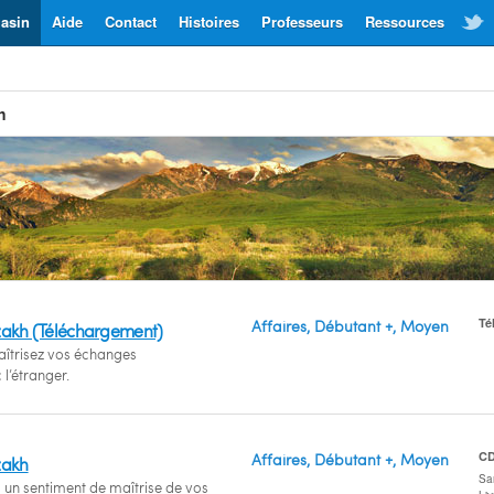
asin
Aide
Contact
Histoires
Professeurs
Ressources
h
Té
Affaires, Débutant +, Moyen
azakh (Téléchargement)
aîtrisez vos échanges
l’étranger.
C
Affaires, Débutant +, Moyen
zakh
San
 un sentiment de maîtrise de vos