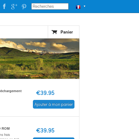
▼
Panier
léchargement
€39.95
Ajouter à mon panier
D ROM
€39.95
s frais