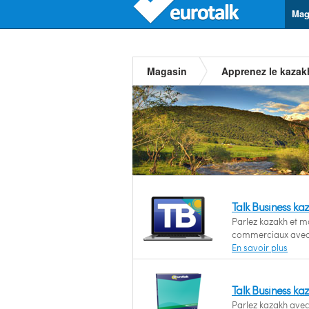
Mag
Magasin
Apprenez le kazak
Talk Business k
Parlez kazakh et m
commerciaux avec 
En savoir plus
Talk Business ka
Parlez kazakh avec