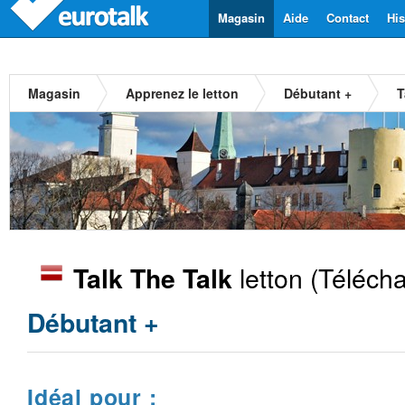
Magasin
Aide
Contact
His
Magasin
Apprenez le letton
Débutant +
T
letton
(Télécha
Talk The Talk
Débutant +
Idéal pour :