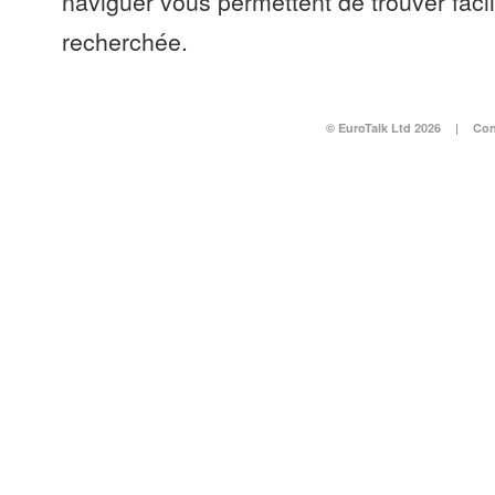
naviguer vous permettent de trouver faci
recherchée.
© EuroTalk Ltd 2026
|
Con