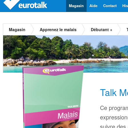
Magasin
Aide
Contact
His
Magasin
Apprenez le malais
Débutant +
Talk M
Ce progra
expressions
suivre des