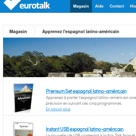
Magasin
Aide
Contact
His
Magasin
Apprenez l'espagnol latino-américain
Premium Set espagnol latino-américain
Apprenez à parler l'espagnol latino-américain av
précision en suivant ces cinq programmes.
En savoir plus
Instant USB espagnol latino-américain
La nouvelle clé USB contenant à la fois Talk Now et