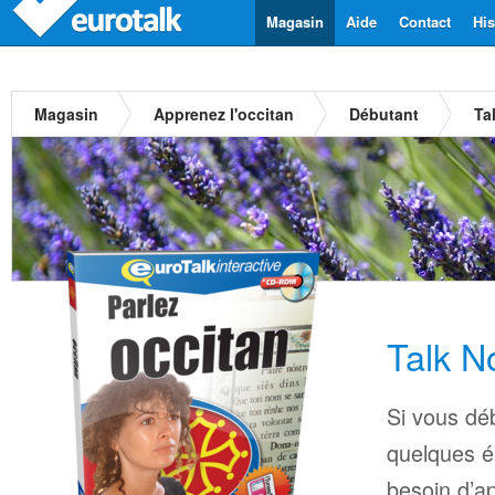
Magasin
Aide
Contact
His
Magasin
Apprenez l'occitan
Débutant
Ta
Talk N
Si vous déb
quelques é
besoin d’a