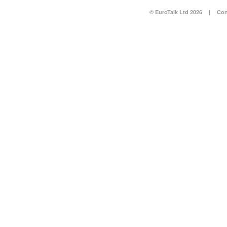
© EuroTalk Ltd 2026
|
Con