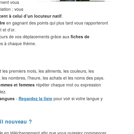
ement vous
iation ; vous
ent à celui d’un locuteur natif
.
dre
en gagnant des points qui plus tard vous rapporteront
 et d’or.
cours de vos déplacements grâce aux
fiches de
s à chaque thème.
 les premiers mots, les aliments, les couleurs, les
, les nombres, l’heure, les achats et les noms des pays.
hommes et femmes
répéter chaque mot ou expression
tez.
langues
-
Regardez la liste
pour voir si votre langue y
il nouveau ?
le en téléchargement afin que vous puissiez commencer