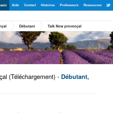
asin
Aide
Contact
Histoires
Professeurs
Ressources
nçal
Débutant
Talk Now provençal
çal
(Téléchargement) -
Débutant,