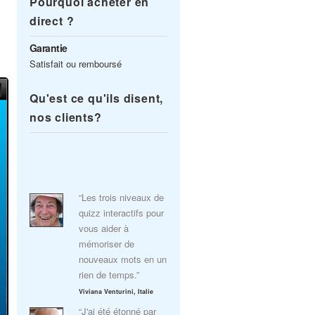
Pourquoi acheter en
direct ?
Garantie
Satisfait ou remboursé
Qu'est ce qu'ils disent,
nos clients?
“Les trois niveaux de
quizz interactifs pour
vous aider à
mémoriser de
nouveaux mots en un
rien de temps.”
Viviana Venturini, Italie
“J'ai été étonné par