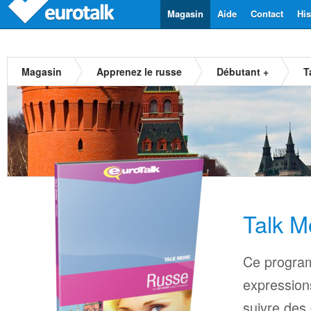
Magasin
Aide
Contact
His
Magasin
Apprenez le russe
Débutant +
T
Talk M
Ce progra
expressions
suivre des