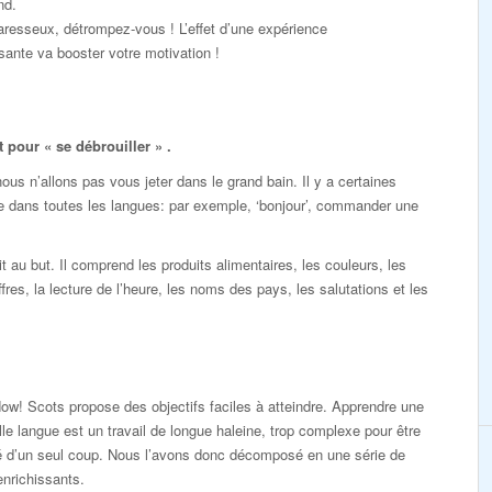
nd.
resseux, détrompez-vous ! L’effet d’une expérience
ante va booster votre motivation !
pour « se débrouiller » .
s n’allons pas vous jeter dans le grand bain. Il y a certaines
e dans toutes les langues: par exemple, ‘bonjour’, commander une
au but. Il comprend les produits alimentaires, les couleurs, les
ffres, la lecture de l’heure, les noms des pays, les salutations et les
ow! Scots propose des objectifs faciles à atteindre. Apprendre une
le langue est un travail de longue haleine, trop complexe pour être
sé d’un seul coup. Nous l’avons donc décomposé en une série de
enrichissants.