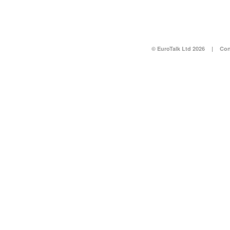
© EuroTalk Ltd 2026
|
Con