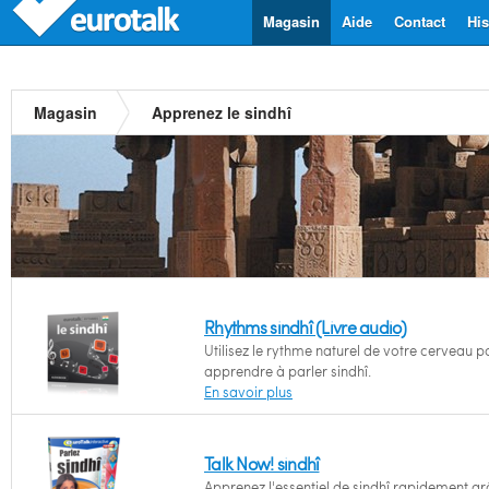
Magasin
Aide
Contact
His
Magasin
Apprenez le sindhî
Rhythms sindhî (Livre audio)
Utilisez le rythme naturel de votre cerveau p
apprendre à parler sindhî.
En savoir plus
Talk Now! sindhî
Apprenez l'essentiel de sindhî rapidement g