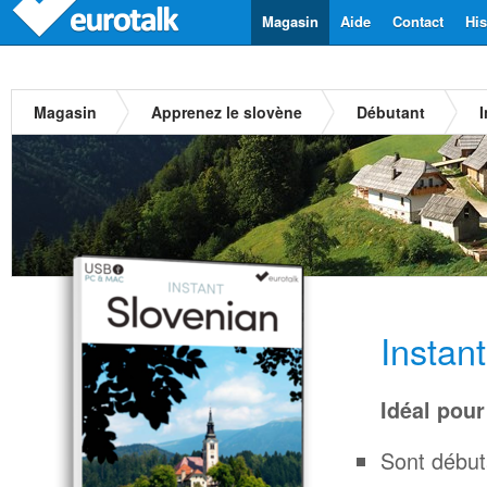
Magasin
Aide
Contact
His
Magasin
Apprenez le slovène
Débutant
Instan
Idéal pour
Sont début