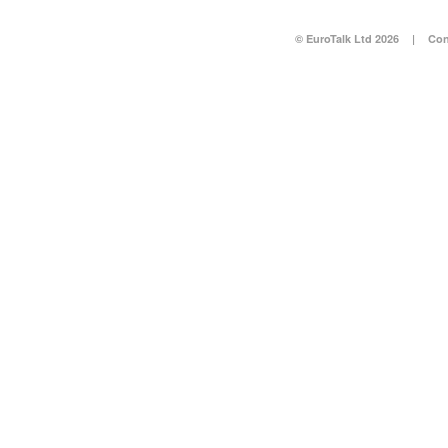
© EuroTalk Ltd 2026
|
Con