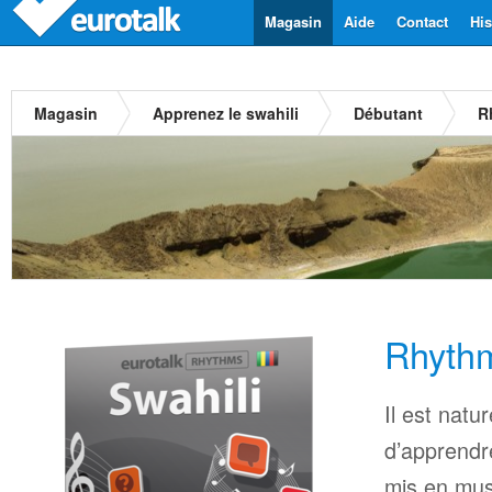
Magasin
Aide
Contact
His
Magasin
Apprenez le swahili
Débutant
R
Rhythm
Il est natu
d’apprendr
mis en mus