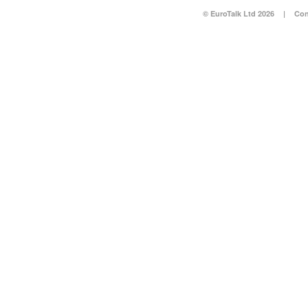
© EuroTalk Ltd 2026
|
Con