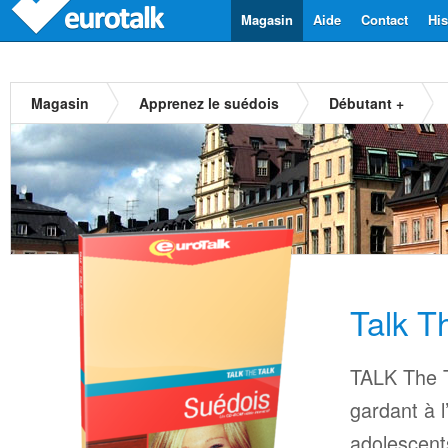
Magasin
Aide
Contact
His
Magasin
Apprenez le suédois
Débutant +
Talk T
TALK The T
gardant à l
adolescents