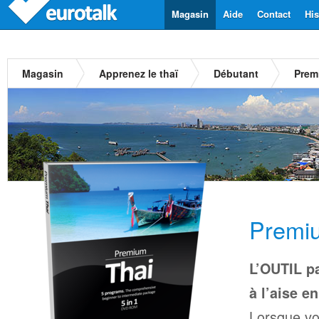
Magasin
Aide
Contact
His
Magasin
Apprenez le thaï
Débutant
Prem
Premiu
L’OUTIL pa
à l’aise en
Lorsque vo