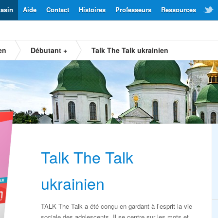
asin
Aide
Contact
Histoires
Professeurs
Ressources
en
Débutant +
Talk The Talk ukrainien
Talk The Talk
ukrainien
TALK The Talk a été conçu en gardant à l’esprit la vie
sociale des adolescents. Il se centre sur les mots et