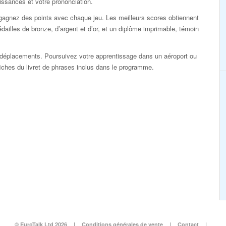
ssances et votre prononciation.
gagnez des points avec chaque jeu. Les meilleurs scores obtiennent
dailles de bronze, d’argent et d’or, et un diplôme imprimable, témoin
déplacements. Poursuivez votre apprentissage dans un aéroport ou
s fiches du livret de phrases inclus dans le programme.
© EuroTalk Ltd 2026
|
Conditions générales de vente
|
Contact
|