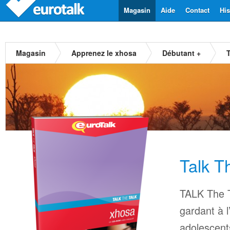
Magasin
Aide
Contact
His
Magasin
Apprenez le xhosa
Débutant +
Talk T
TALK The T
gardant à l
adolescents