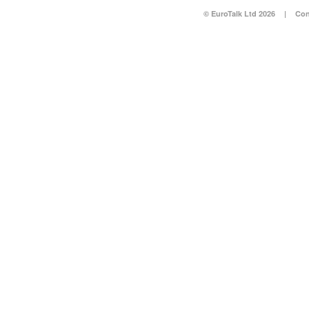
© EuroTalk Ltd 2026
|
Con