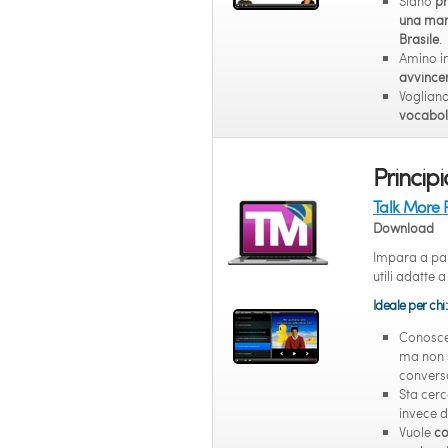
Siano
pr
una manc
Brasile
.
Amino i
avvincen
Vogliano
vocabol
Principi
Talk More 
Download
Impara a par
utili adatte 
Ideale per chi:
Conosc
ma non s
convers
Sta cer
invece d
Vuole
co