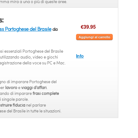
ma mira a una o più di queste aree.
s:
€39.95
ss Portoghese del Brasile
da
Aggiungi al carrello
si essenziali Portoghese del Brasile
Info
i utilizzando audio, video e giochi
 registrazione della voce su PC e Mac.
gno di imparare Portoghese del
per
lavoro
e
viaggi d’affari
.
cando di imparare
frasi complete
i singole parole.
struire fiducia
nel parlare
e del Brasile in tutte le situazioni.