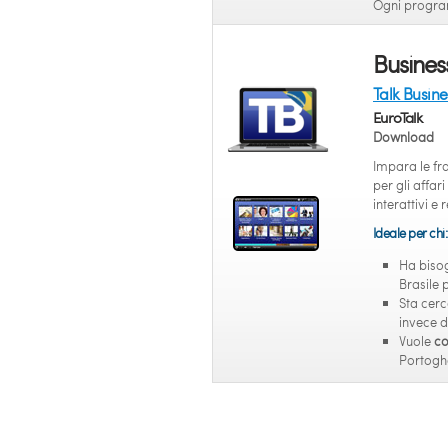
Ogni program
Busines
Talk Busine
EuroTalk
Download
Impara le fra
per gli affar
interattivi e
Ideale per chi:
Ha biso
Brasile 
Sta cer
invece d
Vuole
co
Portoghes