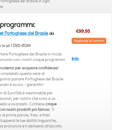
Portoghese del Brasile in ogni
ne.
 programmi:
€99.95
t Portoghese del Brasile
da
Aggiungi al carrello
 in un 1 DVD-ROM
lare Portoghese del Brasile in modo
Info
onvinto con i nostri cinque programmi.
moderno per acquisire confidenza!
ompletato questa serie di
otrai parlare Portoghese del Brasile
rato e sicuro - garantito!
m di EuroTalk è inestimabile per
assoluti, per coloro che sono a un
rmedio e avanzato. Contiene
cinque
n nostri prodotti più famosi
. Ti
le prime parole, frasi, e frasi
lupperai le tue abilità linguistche,
tua pronuncia e ti abituerai all’ascolto.