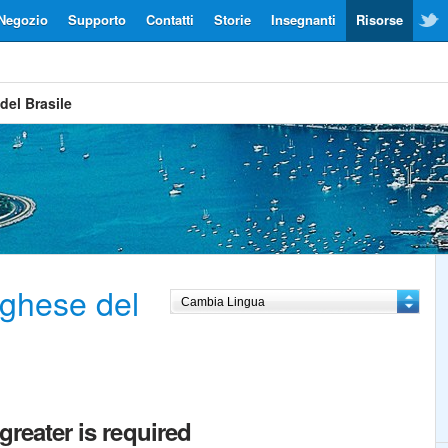
Negozio
Supporto
Contatti
Storie
Insegnanti
Risorse
del Brasile
ghese del
greater is required