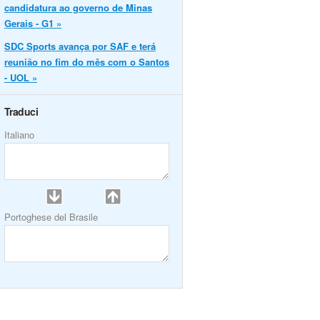
candidatura ao governo de Minas
Gerais - G1 »
SDC Sports avança por SAF e terá
reunião no fim do mês com o Santos
- UOL »
Traduci
Italiano
Portoghese del Brasile