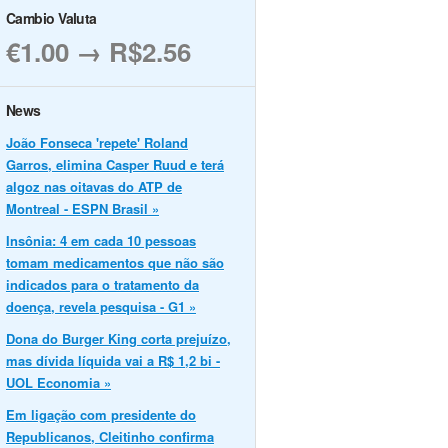
Cambio Valuta
€1.00 → R$2.56
News
João Fonseca 'repete' Roland
Garros, elimina Casper Ruud e terá
algoz nas oitavas do ATP de
Montreal - ESPN Brasil »
Insônia: 4 em cada 10 pessoas
tomam medicamentos que não são
indicados para o tratamento da
doença, revela pesquisa - G1 »
Dona do Burger King corta prejuízo,
mas dívida líquida vai a R$ 1,2 bi -
UOL Economia »
Em ligação com presidente do
Republicanos, Cleitinho confirma