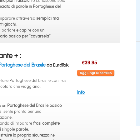
incipianti assoluti
o conoscono solo
iata di parole in Portoghese del
mparare attraverso
semplici ma
ti giochi
.
 parlare e capire con un
ario basico per “cavarsela”
ante + :
€39.95
Portoghese del Brasile
da EuroTalk
Aggiungi al carrello
lare Portoghese del Brasile con frasi
a coloro che viaggiano.
Info
e un
Portoghese del Brasile basico
i sente pronto per una
azione.
cando di imparare
frasi complete
i singole parole.
struire la propria sicurezza
nel