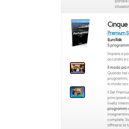
parlare 
situazio
Cinque
Premium Se
EuroTalk
5 programmi
Impara a par
accurato e c
Il modo più 
Quando hai c
programmi, p
in modo accu
Il Set Premiu
principianti 
livello inte
programmi co
insegneranno 
complete. Svi
affinerai la 