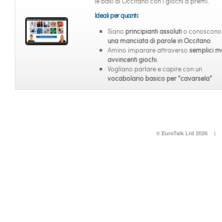
le basi di Occitano con i giochi a premi.
Ideali per quanti:
Siano
principianti assoluti
o conoscono 
una manciata di parole in Occitano
.
Amino imparare attraverso
semplici m
avvincenti giochi
.
Vogliano parlare e capire con un
vocabolario basico per “cavarsela”
© EuroTalk Ltd 2026
|