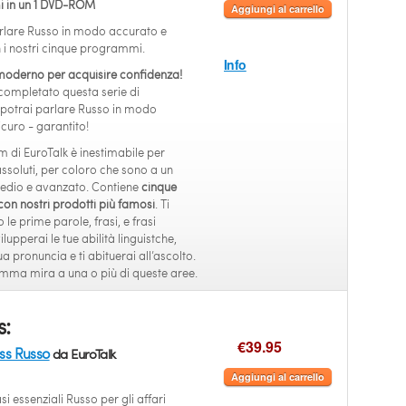
 in un 1 DVD-ROM
Aggiungi al carrello
rlare Russo in modo accurato e
 i nostri cinque programmi.
Info
moderno per acquisire confidenza!
ompletato questa serie di
potrai parlare Russo in modo
curo - garantito!
m di EuroTalk è inestimabile per
assoluti, per coloro che sono a un
rmedio e avanzato. Contiene
cinque
n nostri prodotti più famosi
. Ti
le prime parole, frasi, e frasi
lupperai le tue abilità linguistche,
tua pronuncia e ti abituerai all’ascolto.
ma mira a una o più di queste aree.
s:
€39.95
ess Russo
da EuroTalk
Aggiungi al carrello
si essenziali Russo per gli affari