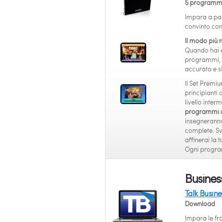
5 programmi
Impara a pa
convinto con
Il modo più 
Quando hai c
programmi, 
accurato e si
Il Set Premiu
principianti 
livello inte
programmi co
insegneranno 
complete. Svi
affinerai la 
Ogni program
Busines
Talk Busin
Download
Impara le fra