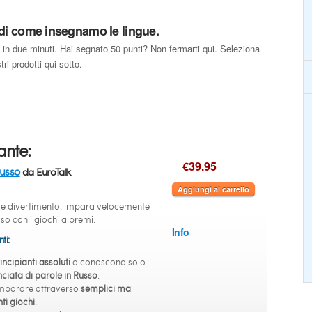
 di come insegnamo le lingue.
 in due minuti. Hai segnato 50 punti? Non fermarti qui. Seleziona
ri prodotti qui sotto.
ante:
€39.95
usso
da EuroTalk
Aggiungi al carrello
 e divertimento: impara velocemente
sso con i giochi a premi.
Info
ti:
incipianti assoluti
o conoscono solo
iata di parole in Russo
.
mparare attraverso
semplici ma
ti giochi
.