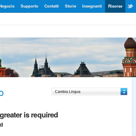
Negozio
Supporto
Contatti
Storie
Insegnanti
Risorse
o
greater is required
ed