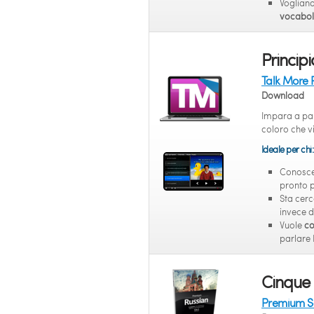
Vogliano
vocabol
Principi
Talk More 
Download
Impara a parl
coloro che v
Ideale per chi:
Conosc
pronto 
Sta cer
invece d
Vuole
co
parlare 
Cinque
Premium S