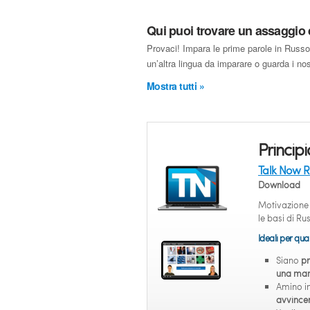
Qui puoi trovare un assaggio
Provaci! Impara le prime parole in Russo
un’altra lingua da imparare o guarda i nost
Mostra tutti »
Principi
Talk Now R
Download
Motivazione
le basi di Ru
Ideali per quan
Siano
pr
una manc
Amino i
avvincen