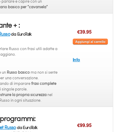
 parlare e capire con un
ario basico per “cavarsela”
ante + :
€39.95
Russo
da EuroTalk
Aggiungi al carrello
are Russo con frasi utili adatte a
iaggiano.
Info
e un
Russo basico
ma non si sente
per una conversazione.
cando di imparare
frasi complete
i singole parole.
struire la propria sicurezza
nel
Russo in ogni situazione.
 programmi:
€99.95
et Russo
da EuroTalk