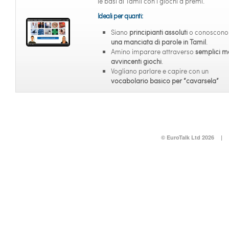
le basi di Tamil con i giochi a premi.
Ideali per quanti:
Siano
principianti assoluti
o conoscono 
una manciata di parole in Tamil
.
Amino imparare attraverso
semplici m
avvincenti giochi
.
Vogliano parlare e capire con un
vocabolario basico per “cavarsela”
© EuroTalk Ltd 2026
|