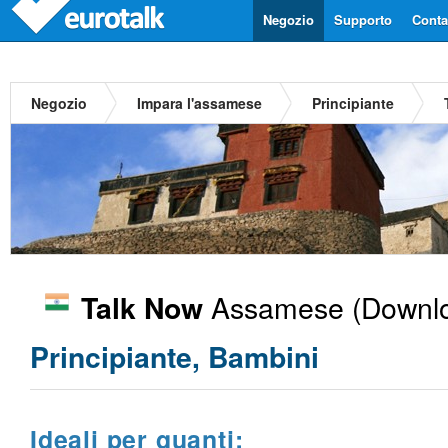
Negozio
Supporto
Contat
Negozio
Impara l'assamese
Principiante
Assamese
(Downlo
Talk Now
Principiante, Bambini
Ideali per quanti: