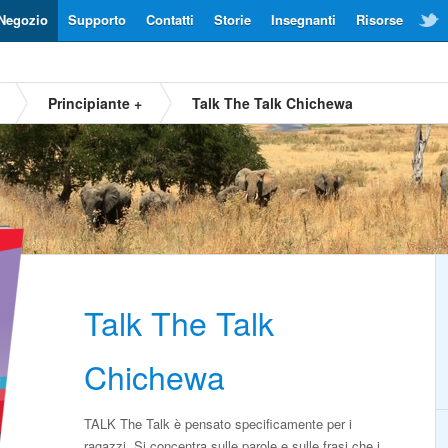
Negozio
Supporto
Contatti
Storie
Insegnanti
Risorse
Principiante +
Talk The Talk Chichewa
Talk The Talk
Chichewa
TALK The Talk è pensato specificamente per i
ragazzi. Si concentra sulle parole e sulle frasi che i