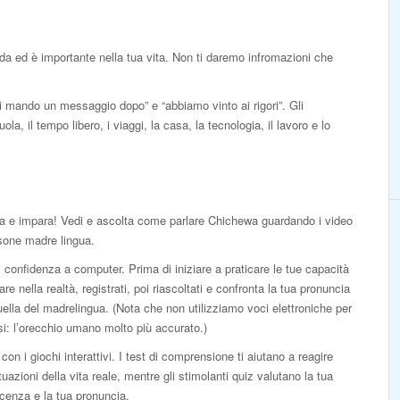
arda ed è importante nella tua vita. Non ti daremo infromazioni che
ti mando un messaggio dopo” e “abbiamo vinto ai rigori”. Gli
la, il tempo libero, i viaggi, la casa, la tecnologia, il lavoro e lo
a e impara! Vedi e ascolta come parlare Chichewa guardando i video
sone madre lingua.
 confidenza a computer. Prima di iniziare a praticare le tue capacità
lare nella realtà, registrati, poi riascoltati e confronta la tua pronuncia
ella del madrelingua. (Nota che non utilizziamo voci elettroniche per
isi: l’orecchio umano molto più accurato.)
con i giochi interattivi. I test di comprensione ti aiutano a reagire
ituazioni della vita reale, mentre gli stimolanti quiz valutano la tua
cenza e la tua pronuncia.