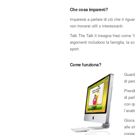
Che cosa imparerò?
Imparerai a parlare di ciò che ti rigu
non troverai utili o interessanti.
Talk The Talk ti insegna frasi come “
argomenti includono la famiglia, la scuo
sport.
Come funziona?
Guard
di per
Prendi
di par
con qu
l’anal
Gioca 
alle s
conos