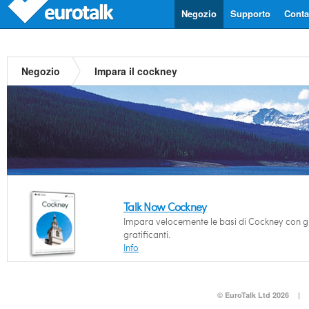
Negozio
Supporto
Contat
Negozio
Impara il cockney
Talk Now Cockney
Impara velocemente le basi di Cockney con g
gratificanti.
Info
© EuroTalk Ltd 2026
|