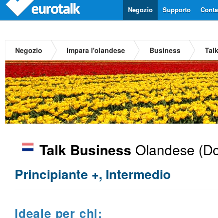
Negozio
Supporto
Contat
Negozio
Impara l'olandese
Business
Tal
Olandese
(Do
Talk Business
Principiante +, Intermedio
Ideale per chi: