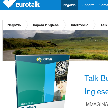
Negozio
Supporto
Contat
Negozio
Impara l'inglese
Intermedio
Talk
Talk B
Ingles
IMMAGINA d