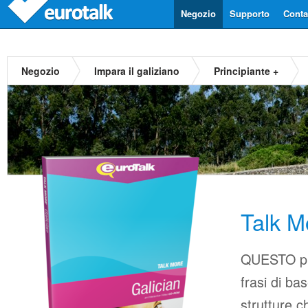
Negozio
Supporto
Contat
Negozio
Impara il galiziano
Principiante +
Talk M
QUESTO pr
frasi di b
strutture c